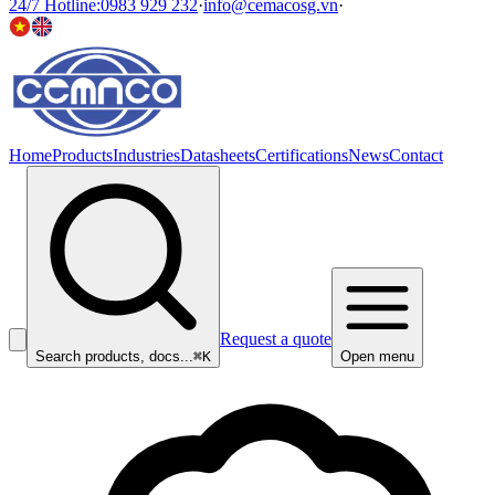
24/7 Hotline
:
0983 929 232
·
info@cemacosg.vn
·
Home
Products
Industries
Datasheets
Certifications
News
Contact
Request a quote
Search products, docs...
⌘K
Open menu