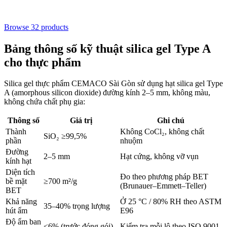
Browse 32 products
Bảng thông số kỹ thuật silica gel Type A
cho thực phẩm
Silica gel thực phẩm CEMACO Sài Gòn sử dụng hạt silica gel Type
A (amorphous silicon dioxide) đường kính 2–5 mm, không màu,
không chứa chất phụ gia:
Thông số
Giá trị
Ghi chú
Thành
Không CoCl₂, không chất
SiO₂ ≥99,5%
phần
nhuộm
Đường
2–5 mm
Hạt cứng, không vỡ vụn
kính hạt
Diện tích
Đo theo phương pháp BET
bề mặt
≥700 m²/g
(Brunauer–Emmett–Teller)
BET
Khả năng
Ở 25 °C / 80% RH theo ASTM
35–40% trọng lượng
hút ẩm
E96
Độ ẩm ban
≤6% (trước đóng gói)
Kiểm tra mỗi lô theo ISO 9001