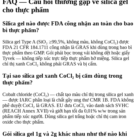
FAQ — Câu hỏi thường gặp về silica gel
cho thực phẩm
Silica gel nào được FDA công nhận an toàn cho bao
bì thực phẩm?
Silica gel Type A (SiO₂ ≥99,5%, không màu, không CoCl₂) được
FDA 21 CFR 184.1711 công nhận là GRAS khi dùng trong bao bì
thực phẩm theo GMP. Gói phải bọc trong vải không dệt hoặc giấy
Tyvek — không tiếp xúc trực tiếp thực phẩm hở miệng. Silica gel
chỉ thị xanh CoCl₂ không phải GRAS và bị cấm.
Tại sao silica gel xanh CoCl₂ bị cấm dùng trong
thực phẩm?
Cobalt chloride (CoCl₂) — chất tạo màu chỉ thị trong silica gel xanh
— được IARC phân loại là chất gây ung thư CMR 1B. FDA không
phê duyệt CoCl₂ là GRAS. EU đưa CoCl₂ vào danh sách SVHC
(REACH Annex XVII) và giới hạn tối đa 0,01% w/w trong sản
phẩm tiếp xúc người. Dùng silica gel trắng hoặc chỉ thị cam iron
oxide cho thực phẩm.
Gói silica gel 1g và 2g khác nhau như thế nào khi