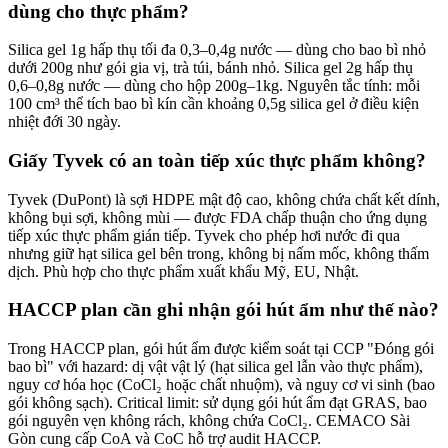
dùng cho thực phẩm?
Silica gel 1g hấp thụ tối đa 0,3–0,4g nước — dùng cho bao bì nhỏ
dưới 200g như gói gia vị, trà túi, bánh nhỏ. Silica gel 2g hấp thụ
0,6–0,8g nước — dùng cho hộp 200g–1kg. Nguyên tắc tính: mỗi
100 cm³ thể tích bao bì kín cần khoảng 0,5g silica gel ở điều kiện
nhiệt đới 30 ngày.
Giấy Tyvek có an toàn tiếp xúc thực phẩm không?
Tyvek (DuPont) là sợi HDPE mật độ cao, không chứa chất kết dính,
không bụi sợi, không mùi — được FDA chấp thuận cho ứng dụng
tiếp xúc thực phẩm gián tiếp. Tyvek cho phép hơi nước đi qua
nhưng giữ hạt silica gel bên trong, không bị nấm mốc, không thấm
dịch. Phù hợp cho thực phẩm xuất khẩu Mỹ, EU, Nhật.
HACCP plan cần ghi nhận gói hút ẩm như thế nào?
Trong HACCP plan, gói hút ẩm được kiểm soát tại CCP "Đóng gói
bao bì" với hazard: dị vật vật lý (hạt silica gel lẫn vào thực phẩm),
nguy cơ hóa học (CoCl₂ hoặc chất nhuộm), và nguy cơ vi sinh (bao
gói không sạch). Critical limit: sử dụng gói hút ẩm đạt GRAS, bao
gói nguyên vẹn không rách, không chứa CoCl₂. CEMACO Sài
Gòn cung cấp CoA và CoC hỗ trợ audit HACCP.