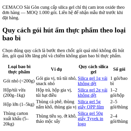
CEMACO Sài Gòn cung cấp silica gel chỉ thị cam iron oxide theo
đơn hàng — MOQ 1.000 gói. Liên hệ để nhận mẫu thử trước khi
đặt hàng.
Quy cách gói hút ẩm thực phẩm theo loại
bao bì
Chọn đúng quy cách là bước then chốt: gói quá nhỏ không đủ hút
ẩm, gói quá lớn lãng phí và chiếm không gian bao bì thực phẩm.
Loại bao bì
Quy cách silica
Ví dụ
Số gói
thực phẩm
gel
Gói gia vị, trà túi nhỏ,
Silica gel 1g vải
1 gói/bao
Gói nhỏ (<200g)
snack nhỏ
không dệt
bì
Hộp/túi vừa
Hộp trà, hộp gia vị,
Silica gel 2g vải
1–2
(200g–1kg)
túi hạt điều
không dệt
gói/hộp
Thùng cà phê, thùng
Silica gel 5g
2–5
Hộp lớn (1–5kg)
nấm khô, thùng gia vị
giấy OPP film
gói/thùng
Thùng carton
Silica gel 50g
Thùng tiêu sọ, ớt khô,
2–4
xuất khẩu (5–
giấy Tyvek in
thảo mộc sấy
gói/thùng
20kg)
logo