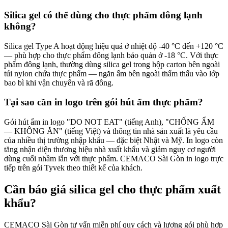
Silica gel có thể dùng cho thực phẩm đông lạnh
không?
Silica gel Type A hoạt động hiệu quả ở nhiệt độ -40 °C đến +120 °C
— phù hợp cho thực phẩm đông lạnh bảo quản ở -18 °C. Với thực
phẩm đông lạnh, thường dùng silica gel trong hộp carton bên ngoài
túi nylon chứa thực phẩm — ngăn ẩm bên ngoài thẩm thấu vào lớp
bao bì khi vận chuyển và rã đông.
Tại sao cần in logo trên gói hút ẩm thực phẩm?
Gói hút ẩm in logo "DO NOT EAT" (tiếng Anh), "CHỐNG ẨM
— KHÔNG ĂN" (tiếng Việt) và thông tin nhà sản xuất là yêu cầu
của nhiều thị trường nhập khẩu — đặc biệt Nhật và Mỹ. In logo còn
tăng nhận diện thương hiệu nhà xuất khẩu và giảm nguy cơ người
dùng cuối nhầm lẫn với thực phẩm. CEMACO Sài Gòn in logo trực
tiếp trên gói Tyvek theo thiết kế của khách.
Cần báo giá silica gel cho thực phẩm xuất
khẩu?
CEMACO Sài Gòn tư vấn miễn phí quy cách và lượng gói phù hợp