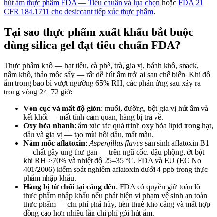
hút ẩm thực phẩm FDA — Tiêu chuẩn và lựa chọn
hoặc
FDA 21
CFR 184.1711 cho desiccant tiếp xúc thực phẩm
.
Tại sao thực phẩm xuất khẩu bắt buộc
dùng silica gel đạt tiêu chuẩn FDA?
Thực phẩm khô — hạt tiêu, cà phê, trà, gia vị, bánh khô, snack,
nấm khô, thảo mộc sấy — rất dễ hút ẩm trở lại sau chế biến. Khi độ
ẩm trong bao bì vượt ngưỡng 65% RH, các phản ứng sau xảy ra
trong vòng 24–72 giờ:
Vón cục và mất độ giòn
: muối, đường, bột gia vị hút ẩm và
kết khối — mất tính cảm quan, hàng bị trả về.
Oxy hóa nhanh
: ẩm xúc tác quá trình oxy hóa lipid trong hạt,
dầu và gia vị — tạo mùi hôi dầu, mất màu.
Nấm mốc aflatoxin
:
Aspergillus flavus
sản sinh aflatoxin B1
— chất gây ung thư gan — trên ngũ cốc, đậu phộng, ớt bột
khi RH >70% và nhiệt độ 25–35 °C. FDA và EU (EC No
401/2006) kiểm soát nghiêm aflatoxin dưới 4 ppb trong thực
phẩm nhập khẩu.
Hàng bị từ chối tại cảng đến
: FDA có quyền giữ toàn lô
thực phẩm nhập khẩu nếu phát hiện vi phạm vệ sinh an toàn
thực phẩm — chi phí phá hủy, tiền thuê kho cảng và mất hợp
đồng cao hơn nhiều lần chi phí gói hút ẩm.