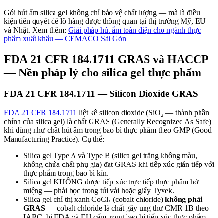
Gói hút ẩm silica gel không chỉ bảo vệ chất lượng — mà là điều
kiện tiên quyết để lô hàng được thông quan tại thị trường Mỹ, EU
và Nhật. Xem thêm:
Giải pháp hút ẩm toàn diện cho ngành thực
phẩm xuất khẩu — CEMACO Sài Gòn
.
FDA 21 CFR 184.1711 GRAS và HACCP
— Nền pháp lý cho silica gel thực phẩm
FDA 21 CFR 184.1711 — Silicon Dioxide GRAS
FDA 21 CFR 184.1711
liệt kê silicon dioxide (SiO₂ — thành phần
chính của silica gel) là chất GRAS (Generally Recognized As Safe)
khi dùng như chất hút ẩm trong bao bì thực phẩm theo GMP (Good
Manufacturing Practice). Cụ thể:
Silica gel Type A và Type B (silica gel trắng không màu,
không chứa chất phụ gia) đạt GRAS khi tiếp xúc gián tiếp với
thực phẩm trong bao bì kín.
Silica gel KHÔNG được tiếp xúc trực tiếp thực phẩm hở
miệng — phải bọc trong túi vải hoặc giấy Tyvek.
Silica gel chỉ thị xanh CoCl₂ (cobalt chloride)
không phải
GRAS
— cobalt chloride là chất gây ung thư CMR 1B theo
IARC, bị FDA và EU cấm trong bao bì tiếp xúc thực phẩm.