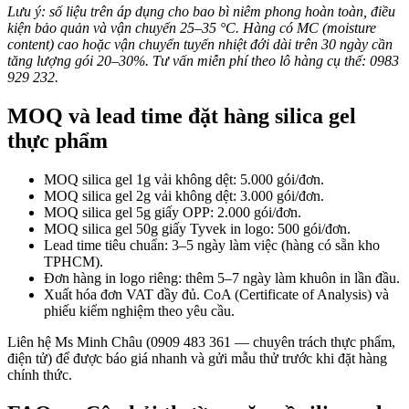
Lưu ý: số liệu trên áp dụng cho bao bì niêm phong hoàn toàn, điều
kiện bảo quản và vận chuyển 25–35 °C. Hàng có MC (moisture
content) cao hoặc vận chuyển tuyến nhiệt đới dài trên 30 ngày cần
tăng lượng gói 20–30%. Tư vấn miễn phí theo lô hàng cụ thể:
0983
929 232
.
MOQ và lead time đặt hàng silica gel
thực phẩm
MOQ silica gel 1g vải không dệt: 5.000 gói/đơn.
MOQ silica gel 2g vải không dệt: 3.000 gói/đơn.
MOQ silica gel 5g giấy OPP: 2.000 gói/đơn.
MOQ silica gel 50g giấy Tyvek in logo: 500 gói/đơn.
Lead time tiêu chuẩn: 3–5 ngày làm việc (hàng có sẵn kho
TPHCM).
Đơn hàng in logo riêng: thêm 5–7 ngày làm khuôn in lần đầu.
Xuất hóa đơn VAT đầy đủ. CoA (Certificate of Analysis) và
phiếu kiểm nghiệm theo yêu cầu.
Liên hệ Ms Minh Châu (0909 483 361 — chuyên trách thực phẩm,
điện tử) để được báo giá nhanh và gửi mẫu thử trước khi đặt hàng
chính thức.