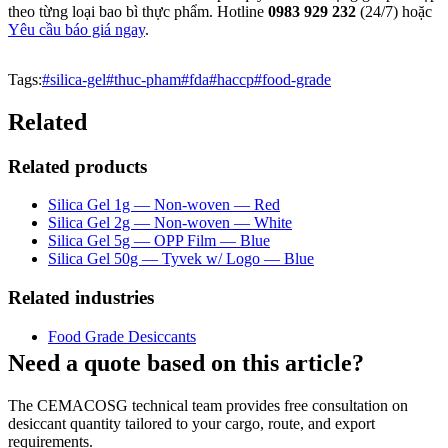
theo từng loại bao bì thực phẩm. Hotline
0983 929 232
(24/7) hoặc
Yêu cầu báo giá ngay
.
Tags
:
#
silica-gel
#
thuc-pham
#
fda
#
haccp
#
food-grade
Related
Related products
Silica Gel 1g — Non-woven — Red
Silica Gel 2g — Non-woven — White
Silica Gel 5g — OPP Film — Blue
Silica Gel 50g — Tyvek w/ Logo — Blue
Related industries
Food Grade Desiccants
Need a quote based on this article?
The CEMACOSG technical team provides free consultation on
desiccant quantity tailored to your cargo, route, and export
requirements.