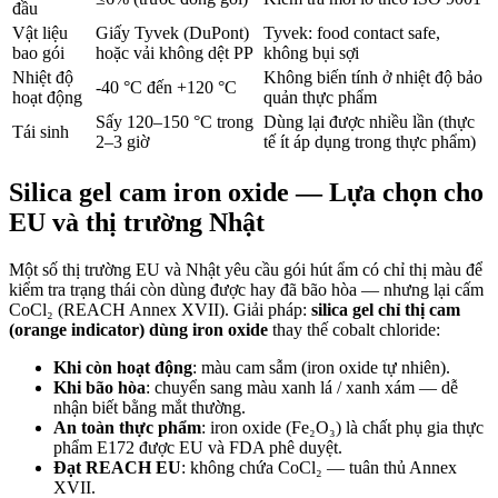
đầu
Vật liệu
Giấy Tyvek (DuPont)
Tyvek: food contact safe,
bao gói
hoặc vải không dệt PP
không bụi sợi
Nhiệt độ
Không biến tính ở nhiệt độ bảo
-40 °C đến +120 °C
hoạt động
quản thực phẩm
Sấy 120–150 °C trong
Dùng lại được nhiều lần (thực
Tái sinh
2–3 giờ
tế ít áp dụng trong thực phẩm)
Silica gel cam iron oxide — Lựa chọn cho
EU và thị trường Nhật
Một số thị trường EU và Nhật yêu cầu gói hút ẩm có chỉ thị màu để
kiểm tra trạng thái còn dùng được hay đã bão hòa — nhưng lại cấm
CoCl₂ (REACH Annex XVII). Giải pháp:
silica gel chỉ thị cam
(orange indicator) dùng iron oxide
thay thế cobalt chloride:
Khi còn hoạt động
: màu cam sẫm (iron oxide tự nhiên).
Khi bão hòa
: chuyển sang màu xanh lá / xanh xám — dễ
nhận biết bằng mắt thường.
An toàn thực phẩm
: iron oxide (Fe₂O₃) là chất phụ gia thực
phẩm E172 được EU và FDA phê duyệt.
Đạt REACH EU
: không chứa CoCl₂ — tuân thủ Annex
XVII.