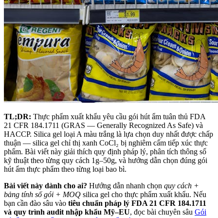
TL;DR:
Thực phẩm xuất khẩu yêu cầu gói hút ẩm tuân thủ FDA
21 CFR 184.1711 (GRAS — Generally Recognized As Safe) và
HACCP. Silica gel loại A màu trắng là lựa chọn duy nhất được chấp
thuận — silica gel chỉ thị xanh CoCl₂ bị nghiêm cấm tiếp xúc thực
phẩm. Bài viết này giải thích quy định pháp lý, phân tích thông số
kỹ thuật theo từng quy cách 1g–50g, và hướng dẫn chọn đúng gói
hút ẩm thực phẩm theo từng loại bao bì.
Bài viết này dành cho ai?
Hướng dẫn nhanh chọn
quy cách +
bảng tính số gói + MOQ
silica gel cho thực phẩm xuất khẩu. Nếu
bạn cần đào sâu vào
tiêu chuẩn pháp lý FDA 21 CFR 184.1711
và quy trình audit nhập khẩu Mỹ–EU
, đọc bài chuyên sâu
Gói