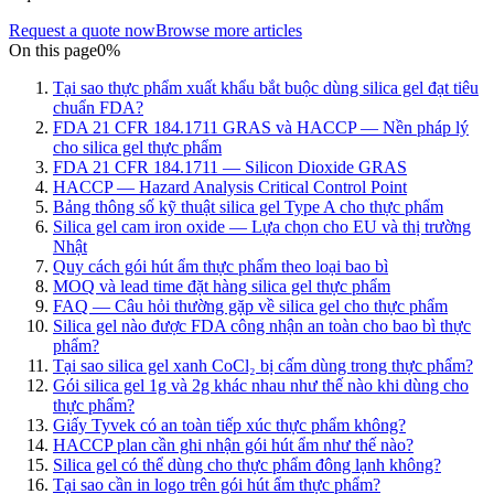
Request a quote now
Browse more articles
On this page
0
%
Tại sao thực phẩm xuất khẩu bắt buộc dùng silica gel đạt tiêu
chuẩn FDA?
FDA 21 CFR 184.1711 GRAS và HACCP — Nền pháp lý
cho silica gel thực phẩm
FDA 21 CFR 184.1711 — Silicon Dioxide GRAS
HACCP — Hazard Analysis Critical Control Point
Bảng thông số kỹ thuật silica gel Type A cho thực phẩm
Silica gel cam iron oxide — Lựa chọn cho EU và thị trường
Nhật
Quy cách gói hút ẩm thực phẩm theo loại bao bì
MOQ và lead time đặt hàng silica gel thực phẩm
FAQ — Câu hỏi thường gặp về silica gel cho thực phẩm
Silica gel nào được FDA công nhận an toàn cho bao bì thực
phẩm?
Tại sao silica gel xanh CoCl₂ bị cấm dùng trong thực phẩm?
Gói silica gel 1g và 2g khác nhau như thế nào khi dùng cho
thực phẩm?
Giấy Tyvek có an toàn tiếp xúc thực phẩm không?
HACCP plan cần ghi nhận gói hút ẩm như thế nào?
Silica gel có thể dùng cho thực phẩm đông lạnh không?
Tại sao cần in logo trên gói hút ẩm thực phẩm?