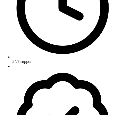
24/7 support
·