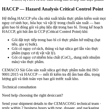
HACCP — Hazard Analysis Critical Control Point
Hệ thống HACCP yêu cầu nhà xuất khẩu thực phẩm kiểm soát mọi
nguy cơ sinh học, hóa học và vật lý trong chuỗi sản xuất — bao
gồm bao bì đóng gói và phụ liệu đặt trong bao bì. Trong kế hoạch
HACCP, gói hút ẩm là CCP (Critical Control Point) khi:
Gói đặt trực tiếp trong bao bì có thực phẩm hở miệng (hạt
tiêu, gia vị bulk).
Gói có nguy cơ rách, thủng và hạt silica gel lẫn vào thực
phẩm (nguy cơ dị vật vật lý).
Gói có nguy cơ nhiễm hóa chất (CoCl₂, dung môi nhuộm
màu) vào thực phẩm.
CEMACO Sài Gòn sản xuất silica gel thực phẩm tuân thủ ISO
9001:2015 và HACCP — mỗi lô kiểm tra độ ẩm ban đầu, trọng
lượng gói và tính toàn vẹn bao gói trước xuất kho.
Technical consultation
Need help choosing the right desiccant?
Send your shipment details to the CEMACOSG technical team ·
reply within 2 business hours with type, dosage, and packaging